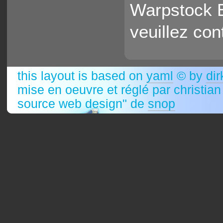
Warpstock E
veuillez con
this layout is based on
yaml
© by
dir
mise en oeuvre et réglé par christia
source web design" de
snop