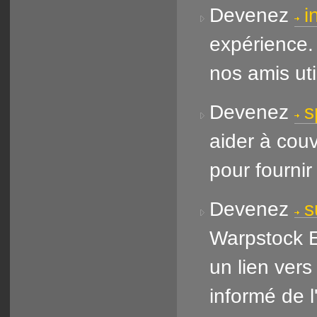
Devenez
i
expérience.
nos amis ut
Devenez
s
aider à cou
pour fournir
Devenez
s
Warpstock E
un lien vers
informé de 