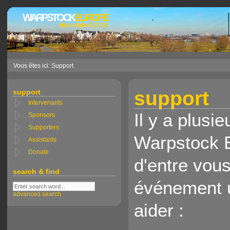
WARPSTOCK
EUROPE
düsseldorf 2008
Vous êtes ici: Support
support
support
Intervenants
Il y a plusi
Sponsors
Supporters
Warpstock E
Assistants
Donate
d'entre vous
search & find
événement 
advanced search
aider :