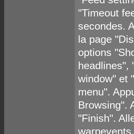
"Timeout fee
secondes. A
la page "Dis
options "Sh
headlines",
window" et 
menu". Appu
Browsing". 
"Finish". Al
warpevents.