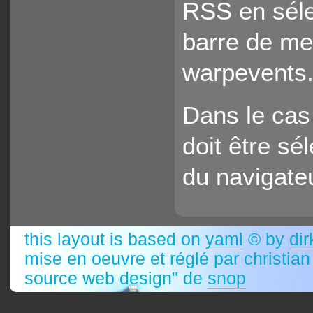
RSS en séle
barre de men
warpevents.
Dans le cas
doit être sé
du navigate
this layout is based on
yaml
© by
dir
mise en oeuvre et réglé par christia
source web design" de
snop