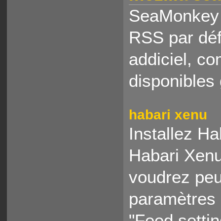
SeaMonkey n
RSS par déf
addiciel, 
disponibles 
habari xenu
Installez Ha
Habari Xenu
voudrez peu
paramètres d
"Feed setti