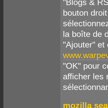
"Blogs & RS
bouton droi
sélectionne
la boîte de 
"Ajouter" et
www.warpeve
"OK" pour c
afficher le
sélectionna
mozilla se