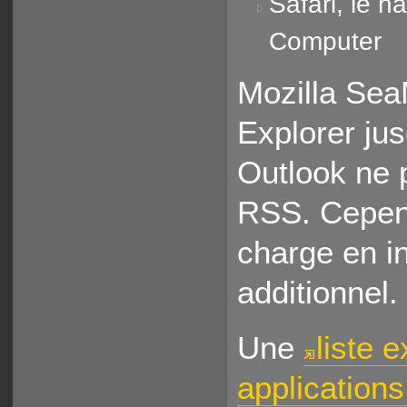
Safari, le 
Computer
Mozilla Sea
Explorer jus
Outlook ne 
RSS. Cepend
charge en i
additionnel.
Une
liste 
application