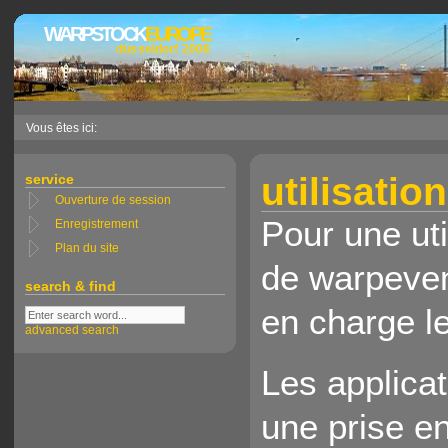
WARPSTOCK
EUROPE
düsseldorf 2008
Vous êtes ici:
utilisatio
service
Ouverture de session
Pour une uti
Enregistrement
Plan du site
de warpeven
search & find
en charge l
advanced search
Les applica
une prise e