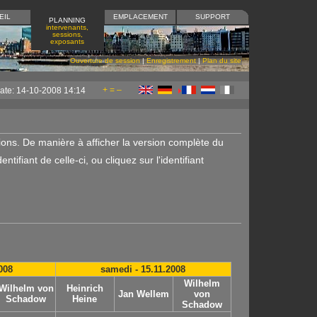
EIL
EMPLACEMENT
SUPPORT
PLANNING
intervenants,
sessions,
exposants
Ouverture de session
|
Enregistrement
|
Plan du site
+
=
–
ate: 14-10-2008 14:14
ions. De manière à afficher la version complète du
tifiant de celle-ci, ou cliquez sur l'identifiant
008
samedi - 15.11.2008
Wilhelm
Wilhelm von
Heinrich
Jan Wellem
von
Schadow
Heine
Schadow