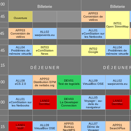
:00
Billeterie
Billeterie
APP03
:45
Conversion de
Ouverture
vidéos
INT01
Open StreetMap
APP03
ALL01
ALL02
:45
Conversion de
eComStation sur
warpevents.eu
vidéos
les Netbooks
ALL04
INT03
ALL04
INT02
:45
Problèmes de
eComStation
Problèmes de
Google
mémoire virtuelle
News
mémoire virtuelle
:15
D É J E U N E R
D É J E U N E 
APP02
ALL08
DEV01
ALL09
ALL02
:00
Distribution EPM
eCS 2.0
Test de logiciels
VirtualBox OSE
warpevents.eu
de netlabs.org
ALL05
ALL01
DEV03
LAN02
Voyager : au-
LAN02
:00
eComStation sur
La Developer
GenMac
delà du
GenMac
les Netbooks
Connection
navigateur
APP05
ALL07
LAN01
ALL09
APP01
:15
Bureau
Démo de
VoIP
VirtualBox OSE
SearchPlus
NeoWPS
Voyager