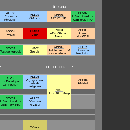
Billeterie
ALL06
DEV02
ALL08
APP01
Course à
Boîte d'interface
eCS 2.0
SearchPlus
l'évolution
USB meM-PIO
INT03
APP05
APP04
LAN01
eComStation
Bureau
PMMail
VoIP
News
NeoWPS
APP02
ALL06
DEV01
INT02
Distribution EPM
Course à
Test de logiciels
Google
de netlabs.org
l'évolution
R
D É J E U N E R
ALL05
DEV03
Voyager : au-
APP04
La Developer
delà du
PMMail
Connection
navigateur
INT01
Open StreetMap
DEV02
ALL07
Boîte d'interface
Démo de
USB meM-PIO
Voyager
Clôture