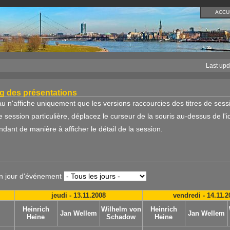
ACCU
Last upd
g des présentations
u n'affiche uniquement que les versions raccourcies des titres de sess
ne session particulière, déplacez le curseur de la souris au-dessus de l'iden
dant de manière à afficher le détail de la session.
un jour d'événement
jeudi - 13.11.2008
vendredi - 14.11.2
Heinrich
Wilhelm von
Heinrich
Jan Wellem
Jan Wellem
Heine
Schadow
Heine