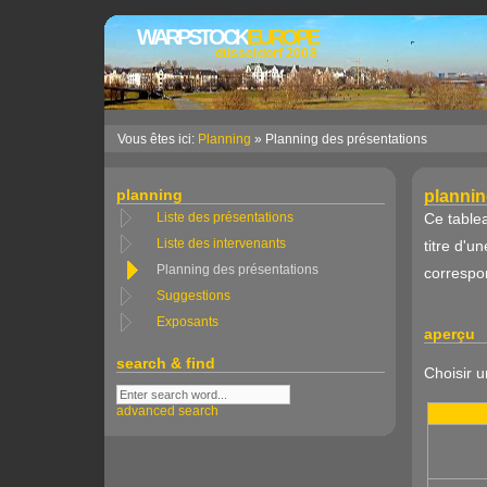
WARPSTOCK
EUROPE
düsseldorf 2008
Vous êtes ici:
Planning
» Planning des présentations
planning
plannin
Ce tablea
Liste des présentations
titre d'u
Liste des intervenants
Planning des présentations
correspon
Suggestions
Exposants
aperçu
search & find
Choisir 
advanced search