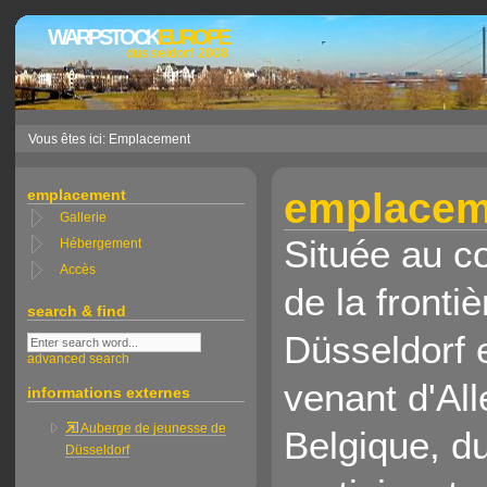
WARPSTOCK
EUROPE
düsseldorf 2008
Vous êtes ici: Emplacement
emplacem
emplacement
Gallerie
Située au co
Hébergement
Accès
de la fronti
search & find
Düsseldorf 
advanced search
venant d'Al
informations externes
Auberge de jeunesse de
Belgique, d
Düsseldorf