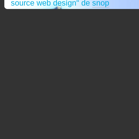
source web design" de
snop