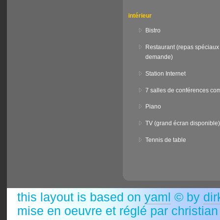
intérieur
Bistro
Restaurant (repas spéciaux 
demande)
Station Internet
7 salles de conférences co
Piano
TV (grand écran disponible)
Tennis de table
this layout is based on
yaml
© by
dir
mise en oeuvre et réglé par christia