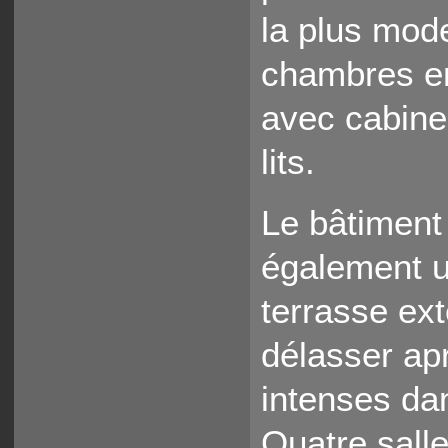
la plus mod
chambres en
avec cabine 
lits.
Le bâtiment
également un
terrasse ext
délasser apr
intenses dan
Quatre sall