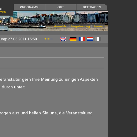
PROGRAMM
ORT
BEITRAGEN
RT
mmen
Anmelden
|
Registrierung
|
Sitemap
+
=
–
ung: 27.03.2011 15:50
ranstalter gern Ihre Meinung zu einigen Aspekten
 durch unter:
bogen aus und helfen Sie uns, die Veranstaltung