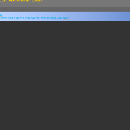
 zu: Aktuelles im Detail
f20
eleitet von einem open source web design von
snop