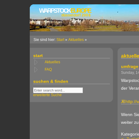
WARPSTOCK
EUROPE
düsseldorf 2008
Sie sind hier:
Start
»
Aktuelles
»
start
aktuelle
Aktuelles
umfrage
FAQ
Sunday, 1
Warpstoc
suchen & finden
der Vera
erweiterte Suche
http:/
Wenn Sie
weiter zu
Kategori