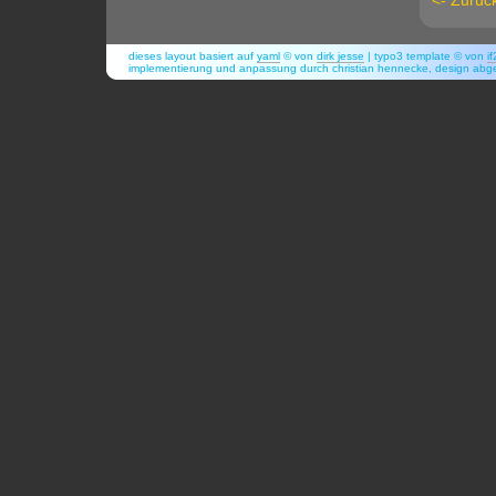
<- Zurück
dieses layout basiert auf
yaml
© von
dirk jesse
| typo3 template © von
i
implementierung und anpassung durch christian hennecke, design abg