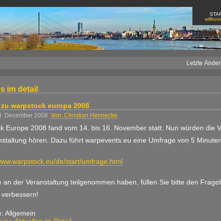
STA
willko
Letzte Änder
s im detail
 zu warpstock europa 2008
4. December 2008
Von: Christian Hennecke
k Europe 2008 fand vom 14. bis 16. November statt. Nun würden die Ve
nstaltung hören. Dazu führt warpevents.eu eine Umfrage von 5 Minuten
/www.warpstock.eu/de/start/umfrage.html
 an der Veranstaltung teilgenommen haben, füllen Sie bitte den Frage
 verbessern!
e: Allgemein