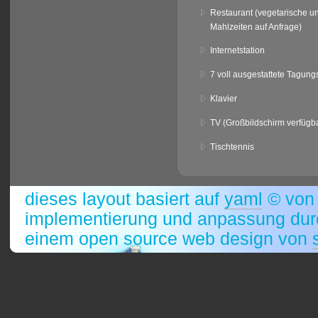
Restaurant (vegetarische un
Mahlzeiten auf Anfrage)
Internetstation
7 voll ausgestattete Tagun
Klavier
TV (Großbildschirm verfügb
Tischtennis
dieses layout basiert auf
yaml
© vo
implementierung und anpassung durc
einem open source web design von