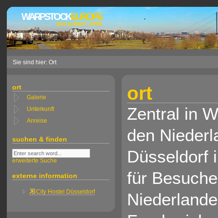
WARPSTOCK
EUROPE
düsseldorf 2008
Sie sind hier: Ort
ort
ort
Galerie
Zentral in 
Unterkunft
Anreise
den Niederl
suchen & finden
Düsseldorf 
erweiterte Suche
für Besuche
externe information
City Hostel Düsseldorf
Niederlande